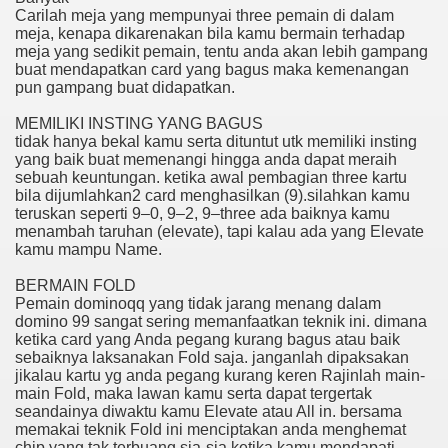
Carilah meja yang mempunyai three pemain di dalam
meja, kenapa dikarenakan bila kamu bermain terhadap
meja yang sedikit pemain, tentu anda akan lebih gampang
buat mendapatkan card yang bagus maka kemenangan
pun gampang buat didapatkan.
MEMILIKI INSTING YANG BAGUS
tidak hanya bekal kamu serta dituntut utk memiliki insting
yang baik buat memenangi hingga anda dapat meraih
sebuah keuntungan. ketika awal pembagian three kartu
bila dijumlahkan2 card menghasilkan (9).silahkan kamu
teruskan seperti 9–0, 9–2, 9–three ada baiknya kamu
menambah taruhan (elevate), tapi kalau ada yang Elevate
kamu mampu Name.
BERMAIN FOLD
Pemain dominoqq yang tidak jarang menang dalam
domino 99 sangat sering memanfaatkan teknik ini. dimana
ketika card yang Anda pegang kurang bagus atau baik
sebaiknya laksanakan Fold saja. janganlah dipaksakan
jikalau kartu yg anda pegang kurang keren Rajinlah main-
main Fold, maka lawan kamu serta dapat tergertak
seandainya diwaktu kamu Elevate atau All in. bersama
memakai teknik Fold ini menciptakan anda menghemat
chip yang tak terbuang sia-sia ketika kamu mendapati