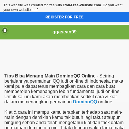
This website was created for free with
Own-Free-Website.com
. Do you want
your own website too?
REGISTER FOR FREE
qqasean99
Tips Bisa Menang Main DominoQQ Online
- Seiring
berjalannya permainan QQ judi on-line di Indonesia, maka
kami pula dapat terus membagikan cara dan cara buat
memperoleh kemenangan lebih fundamental judi on-line.
Untuk kali ini kami akan memberikan sedikit cara & kiat
dalam memenangkan permainan
DominoQQ
on-line.
Kiat & cara ini mampu kamu terapkan terhadap saat main-
main dengan demikian kamu tak butuh lagi takut ataupun
bingung sebab anda telah mengetahui kiat dan trick dalam
permainan domino qiu qiu. Tidak dengan waktu lama maka